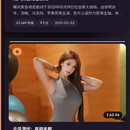
飓风黄昏·绝密航线于2021年10月19日在加拿大首映，由郭帆执
导，汤唯、马思纯、李秉宪等主演。影片以冒险为叙事主轴，亲
情与职责必须在倒计时结束前做出抉择；摄影与配乐强化地域气
63,449
热度
9.5
分
2021-02-02
质；站内亦可通过「国产免费观看高清电视剧在线看」延展检索
同类型高分佳作，畅享高清在线追剧体验。
台
▶
1:42:06
北风潜伏：真相未眠