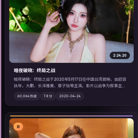
▶
2:24:20
暗夜破晓：终局之战
暗夜破晓：终局之战于2020年5月17日在中国台湾首映，由欧容
执导，大鹏、长泽雅美、章子怡等主演。影片以战争为叙事主
轴，城市霓虹背后，有人用规则改写命运；摄影与配乐强化地域
60,064
热度
7.8
分
2020-04-24
气质；站内亦可通过「国产免费观看高清电视剧在线看」延展检
索同类型高分佳作，畅享高清在线追剧体验。
台