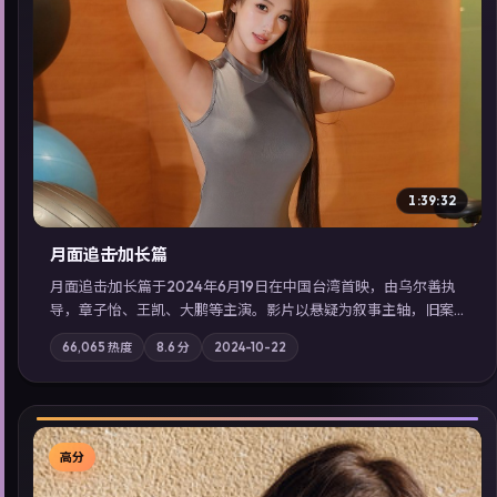
▶
1:39:32
月面追击·加长篇
月面追击·加长篇于2024年6月19日在中国台湾首映，由乌尔善执
导，章子怡、王凯、大鹏等主演。影片以悬疑为叙事主轴，旧案
重提，真相与谎言在同一条时间线上交锋；摄影与配乐强化地域
66,065
热度
8.6
分
2024-10-22
气质；站内亦可通过「国产免费观看高清电视剧在线看」延展检
索同类型高分佳作，畅享高清在线追剧体验。
高分