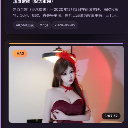
热血余震（纪念重映）
热血余震（纪念重映）于2020年12月15日在德国首映，由欧容执
导，巩俐、胡歌、肖央等主演。影片以动漫为叙事主轴，两代人
的执念在暴风雨夜正面相撞；摄影与配乐强化地域气质；站内亦
68,568
热度
9.3
分
2020-05-05
可通过「国产免费观看高清电视剧在线看」延展检索同类型高分
佳作，畅享高清在线追剧体验。
IMAX
▶
1:07:52