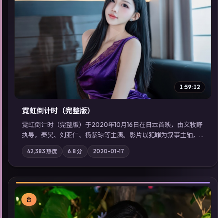
▶
1:59:12
霓虹倒计时（完整版）
霓虹倒计时（完整版）于2020年10月16日在日本首映，由文牧野
执导，秦昊、刘亚仁、杨紫琼等主演。影片以犯罪为叙事主轴，
边境小镇的平静被一封匿名信彻底打破；摄影与配乐强化地域气
42,383
热度
6.8
分
2020-01-17
质；站内亦可通过「国产免费观看高清电视剧在线看」延展检索
同类型高分佳作，畅享高清在线追剧体验。
台