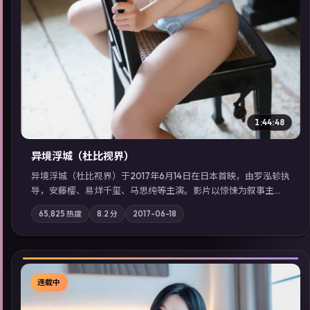
1:44:48
异境浮城（杜比视界）
异境浮城（杜比视界）于2017年6月14日在日本首映，由罗泓轸执
导，安藤樱、易烊千玺、马思纯等主演。影片以惊悚为叙事主
轴，一场意外将众人卷入不可撤回的连锁反应；摄影与配乐强化
65,825
热度
8.2
分
2017-06-18
地域气质；站内亦可通过「国产免费观看高清电视剧在线看」延
展检索同类型高分佳作，畅享高清在线追剧体验。
连载中