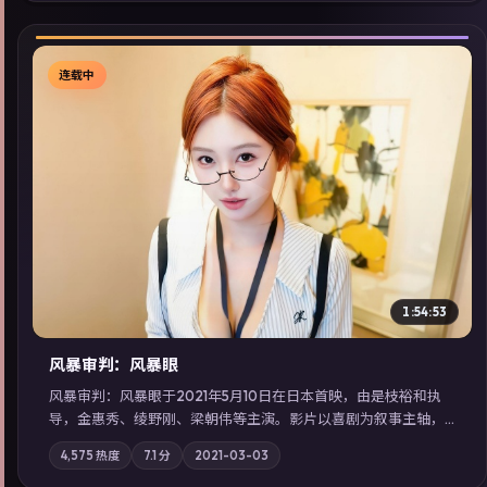
连载中
▶
1:54:53
风暴审判：风暴眼
风暴审判：风暴眼于2021年5月10日在日本首映，由是枝裕和执
导，金惠秀、绫野刚、梁朝伟等主演。影片以喜剧为叙事主轴，
边境小镇的平静被一封匿名信彻底打破；摄影与配乐强化地域气
4,575
热度
7.1
分
2021-03-03
质；站内亦可通过「国产免费观看高清电视剧在线看」延展检索