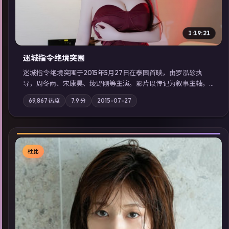
1:19:21
迷城指令·绝境突围
迷城指令·绝境突围于2015年5月27日在泰国首映，由罗泓轸执
导，周冬雨、宋康昊、绫野刚等主演。影片以传记为叙事主轴，
记忆碎片重组后，主角发现自己从未活过“真实”的一天；摄影与
69,867
热度
7.9
分
2015-07-27
配乐强化地域气质；站内亦可通过「国产免费观看高清电视剧在
线看」延展检索同类型高分佳作，畅享高清在线追剧体验。
杜比