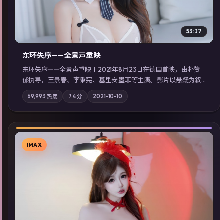
53:17
东环失序——全景声重映
东环失序——全景声重映于2021年8月23日在德国首映，由朴赞
郁执导，王景春、李秉宪、基里安·墨菲等主演。影片以悬疑为叙
事主轴，科技与人性的边界在实验事故后逐渐模糊；摄影与配乐
69,993
热度
7.4
分
2021-10-10
强化地域气质；站内亦可通过「国产免费观看高清电视剧在线
看」延展检索同类型高分佳作，畅享高清在线追剧体验。
IMAX
▶