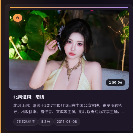
台
▶
1:50:06
北风证词：暗线
北风证词：暗线于2017年10月13日在中国台湾首映，由罗泓轸执
导，松坂桃李、雷佳音、文淇等主演。影片以奇幻为叙事主轴，
旧案重提，真相与谎言在同一条时间线上交锋；摄影与配乐强化
73,324
热度
8.2
分
2017-08-08
地域气质；站内亦可通过「国产免费观看高清电视剧在线看」延
展检索同类型高分佳作，畅享高清在线追剧体验。