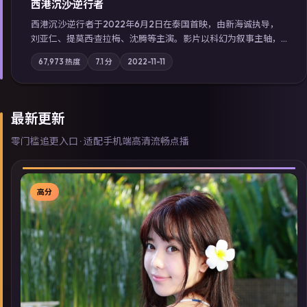
西港沉沙·逆行者
西港沉沙·逆行者于2022年6月2日在泰国首映，由新海诚执导，
刘亚仁、提莫西·查拉梅、沈腾等主演。影片以科幻为叙事主轴，
失踪人口档案牵出跨国灰色产业链；摄影与配乐强化地域气质；
67,973
热度
7.1
分
2022-11-11
站内亦可通过「国产免费观看高清电视剧在线看」延展检索同类
型高分佳作，畅享高清在线追剧体验。
最新更新
零门槛追更入口 · 适配手机端高清流畅点播
高分
▶