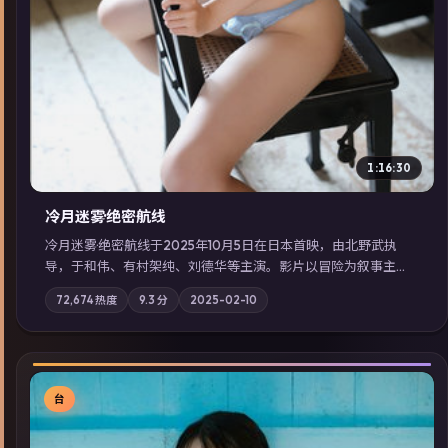
1:16:30
冷月迷雾·绝密航线
冷月迷雾·绝密航线于2025年10月5日在日本首映，由北野武执
导，于和伟、有村架纯、刘德华等主演。影片以冒险为叙事主
轴，记忆碎片重组后，主角发现自己从未活过“真实”的一天；摄
72,674
热度
9.3
分
2025-02-10
影与配乐强化地域气质；站内亦可通过「国产免费观看高清电视
剧在线看」延展检索同类型高分佳作，畅享高清在线追剧体验。
台