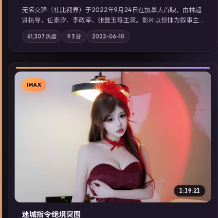
无名交锋（杜比视界）于2022年9月24日在加拿大首映，由林超
贤执导，任素汐、李政宰、张曼玉等主演。影片以惊悚为叙事主
轴，失踪人口档案牵出跨国灰色产业链；摄影与配乐强化地域气
61,307
热度
9.3
分
2022-06-10
质；站内亦可通过「国产免费观看高清电视剧在线看」延展检索
同类型高分佳作，畅享高清在线追剧体验。
IMAX
▶
1:19:21
迷城指令·绝境突围