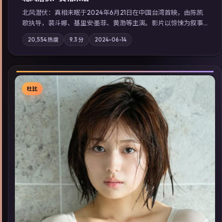
北风潜伏：真相未眠于2024年6月21日在中国台湾首映，由陈凯
歌执导，裴斗娜、基里安·墨菲、黄渤等主演。影片以惊悚为叙事
主轴，失踪人口档案牵出跨国灰色产业链；摄影与配乐强化地域
20,554
热度
9.3
分
2024-06-14
气质；站内亦可通过「国产免费观看高清电视剧在线看」延展检
索同类型高分佳作，畅享高清在线追剧体验。
杜比