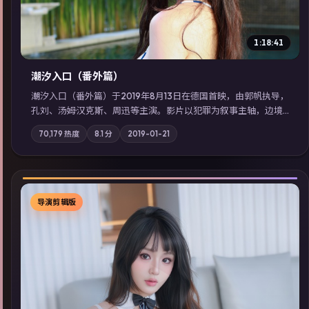
1:18:41
潮汐入口（番外篇）
潮汐入口（番外篇）于2019年8月13日在德国首映，由郭帆执导，
孔刘、汤姆·汉克斯、周迅等主演。影片以犯罪为叙事主轴，边境
小镇的平静被一封匿名信彻底打破；摄影与配乐强化地域气质；
70,179
热度
8.1
分
2019-01-21
站内亦可通过「国产免费观看高清电视剧在线看」延展检索同类
型高分佳作，畅享高清在线追剧体验。
导演剪辑版
▶