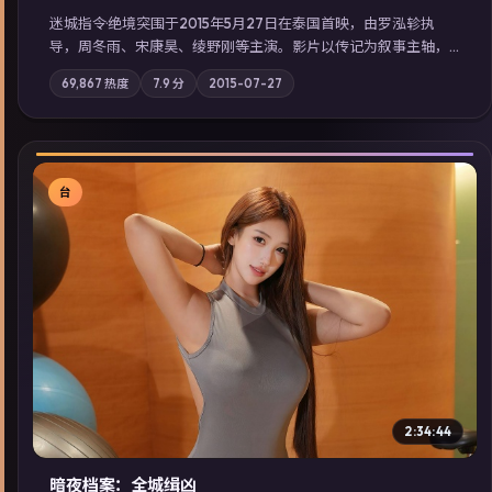
迷城指令·绝境突围于2015年5月27日在泰国首映，由罗泓轸执
导，周冬雨、宋康昊、绫野刚等主演。影片以传记为叙事主轴，
记忆碎片重组后，主角发现自己从未活过“真实”的一天；摄影与
69,867
热度
7.9
分
2015-07-27
配乐强化地域气质；站内亦可通过「国产免费观看高清电视剧在
线看」延展检索同类型高分佳作，畅享高清在线追剧体验。
台
▶
2:34:44
暗夜档案：全城缉凶