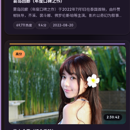
雾岛回廊（年度口碑之作）
雾岛回廊（年度口碑之作）于2022年7月1日在泰国首映，由朴赞
郁执导，齐溪、裴斗娜、佛罗伦斯·珀等主演。影片以奇幻为叙事
主轴，边境小镇的平静被一封匿名信彻底打破；摄影与配乐强化
69,711
热度
9.4
分
2022-08-20
地域气质；站内亦可通过「国产免费观看高清电视剧在线看」延
展检索同类型高分佳作，畅享高清在线追剧体验。
高分
▶
2:30:42