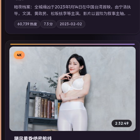
暗夜档案：全城缉凶于2023年1月14日在中国台湾首映，由宁浩执
导，文淇、黄政民、松坂桃李等主演。影片以冒险为叙事主轴，
两代人的执念在暴风雨夜正面相撞；摄影与配乐强化地域气质；
60,739
热度
7.3
分
2023-02-02
站内亦可通过「国产免费观看高清电视剧在线看」延展检索同类
型高分佳作，畅享高清在线追剧体验。
4K
▶
2:32:49
飓风黄昏·绝密航线