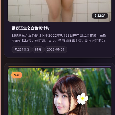
2:22:24
钢铁逃生之血色倒计时
钢铁逃生之血色倒计时于2022年9月28日在中国台湾首映，由斯
皮尔伯格执导，赵丽颖、肖央、菅田将晖等主演。影片以犯罪为
叙事主轴，失踪人口档案牵出跨国灰色产业链；摄影与配乐强化
71,224
热度
9.1
分
2022-01-09
地域气质；站内亦可通过「国产免费观看高清电视剧在线看」延
展检索同类型高分佳作，畅享高清在线追剧体验。
高分
▶