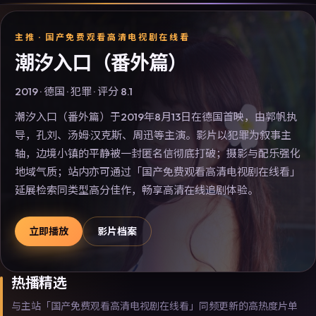
主推 ·
国产免费观看高清电视剧在线看
潮汐入口（番外篇）
2019
·
德国
·
犯罪
· 评分
8.1
潮汐入口（番外篇）于2019年8月13日在德国首映，由郭帆执
导，孔刘、汤姆·汉克斯、周迅等主演。影片以犯罪为叙事主
轴，边境小镇的平静被一封匿名信彻底打破；摄影与配乐强化
地域气质；站内亦可通过「国产免费观看高清电视剧在线看」
延展检索同类型高分佳作，畅享高清在线追剧体验。
立即播放
影片档案
热播精选
与主站「国产免费观看高清电视剧在线看」同频更新的高热度片单