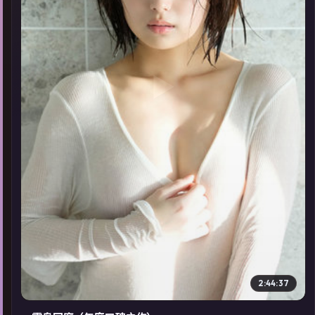
▶
2:44:37