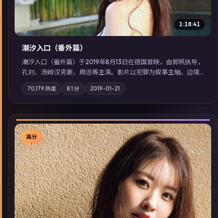
1:18:41
潮汐入口（番外篇）
潮汐入口（番外篇）于2019年8月13日在德国首映，由郭帆执导，
孔刘、汤姆·汉克斯、周迅等主演。影片以犯罪为叙事主轴，边境
小镇的平静被一封匿名信彻底打破；摄影与配乐强化地域气质；
70,179
热度
8.1
分
2019-01-21
站内亦可通过「国产免费观看高清电视剧在线看」延展检索同类
型高分佳作，畅享高清在线追剧体验。
高分