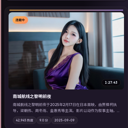
同类型高分佳作，畅享高清在线追剧体验。
连载中
▶
1:27:43
南城航线之黎明前夜
南城航线之黎明前夜于2025年2月17日在日本首映，由贾樟柯执
导，梁朝伟、周冬雨、金惠秀等主演。影片以动作为叙事主轴，
城市霓虹背后，有人用规则改写命运；摄影与配乐强化地域气
42,945
热度
9.0
分
2025-09-09
质；站内亦可通过「国产免费观看高清电视剧在线看」延展检索