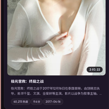
▶
2:01:22
极光营救：终局之战
极光营救：终局之战于2017年12月16日在泰国首映，由饶晓志执
导，易烊千玺、文淇、全度妍等主演。影片以战争为叙事主轴，
一场意外将众人卷入不可撤回的连锁反应；摄影与配乐强化地域
40,215
热度
9.4
分
2017-04-16
气质；站内亦可通过「国产免费观看高清电视剧在线看」延展检
索同类型高分佳作，畅享高清在线追剧体验。