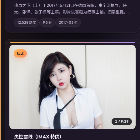
热血之下（上）于2017年6月21日在德国首映，由宁浩执导，瑛
太、张译、张子枫等主演。影片以喜剧为叙事主轴，旧案重提，
真相与谎言在同一条时间线上交锋；摄影与配乐强化地域气质；
12,528
热度
9.5
分
2017-03-11
站内亦可通过「国产免费观看高清电视剧在线看」延展检索同类
型高分佳作，畅享高清在线追剧体验。
杜比
▶
1:49:29
失控雪线（IMAX 特供）