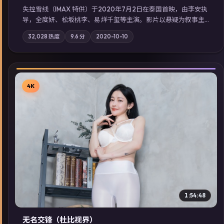
失控雪线（IMAX 特供）于2020年7月2日在泰国首映，由李安执
导，全度妍、松坂桃李、易烊千玺等主演。影片以悬疑为叙事主
轴，旧案重提，真相与谎言在同一条时间线上交锋；摄影与配乐
32,028
热度
9.6
分
2020-10-10
强化地域气质；站内亦可通过「国产免费观看高清电视剧在线
看」延展检索同类型高分佳作，畅享高清在线追剧体验。
4K
▶
1:54:48
无名交锋（杜比视界）