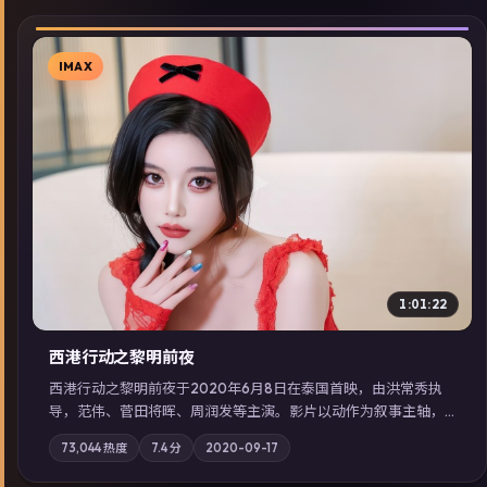
IMAX
▶
1:01:22
西港行动之黎明前夜
西港行动之黎明前夜于2020年6月8日在泰国首映，由洪常秀执
导，范伟、菅田将晖、周润发等主演。影片以动作为叙事主轴，
亲情与职责必须在倒计时结束前做出抉择；摄影与配乐强化地域
73,044
热度
7.4
分
2020-09-17
气质；站内亦可通过「国产免费观看高清电视剧在线看」延展检
索同类型高分佳作，畅享高清在线追剧体验。